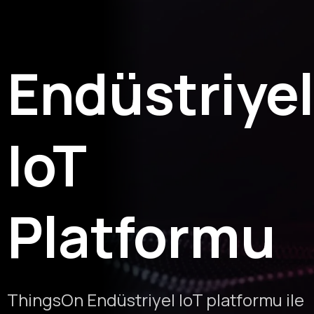
Endüstriye
IoT
Platformu
ThingsOn Endüstriyel IoT platformu ile