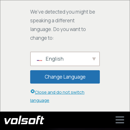
We've detected you might be
speaking a different
language. Do you want to
change to:
English
Change Language
Close and do not switch
language