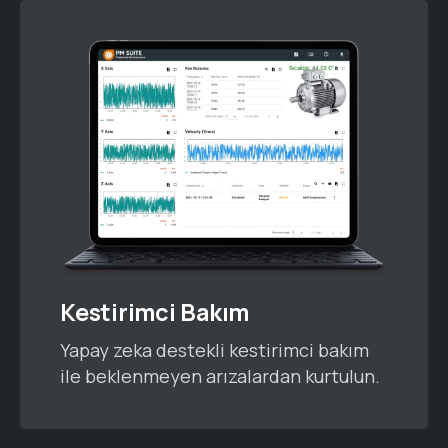
Kestirimci Bakım
Yapay zeka destekli kestirimci bakım
ile beklenmeyen arızalardan kurtulun.