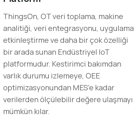
ThingsOn, OT veri toplama, makine
analitiği, veri entegrasyonu, uygulama
etkinleştirme ve daha bir çok özelliği
bir arada sunan Endüstriyel IoT
platformudur. Kestirimci bakımdan
varlık durumu izlemeye, OEE
optimizasyonundan MES'e kadar
verilerden ölçülebilir değere ulaşmayı
mümkün kılar.