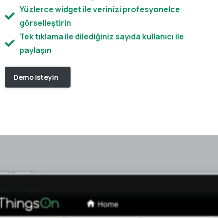
Yüzlerce widget ile verinizi profesyonelce
görselleştirin
Tek tıklama ile dilediğiniz sayıda kullanıcı ile
paylaşın
Demo isteyin