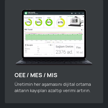
OEE / MES / MIS
Üretimin her aşamasını dijital ortama
aktarın kayıpları azaltıp verimi artırın.