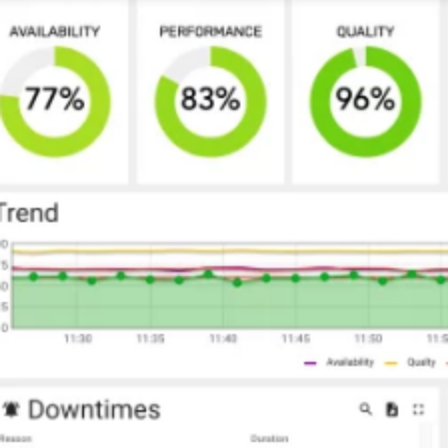
VERI ENTEGRASYONU
Kurumsal sistemlere entegre edin
Endüstriyel IoT (IIoT) uygulama
sürecinde olan şirketler için en büyük