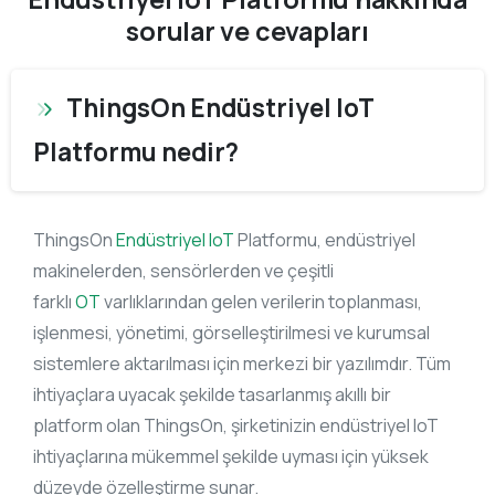
sorular ve cevapları
ThingsOn Endüstriyel IoT
Platformu nedir?
ThingsOn
Endüstriyel IoT
Platformu, endüstriyel
makinelerden, sensörlerden ve çeşitli
farklı
OT
varlıklarından gelen verilerin toplanması,
işlenmesi, yönetimi, görselleştirilmesi ve kurumsal
sistemlere aktarılması için merkezi bir yazılımdır. Tüm
ihtiyaçlara uyacak şekilde tasarlanmış akıllı bir
platform olan ThingsOn, şirketinizin endüstriyel IoT
ihtiyaçlarına mükemmel şekilde uyması için yüksek
düzeyde özelleştirme sunar.