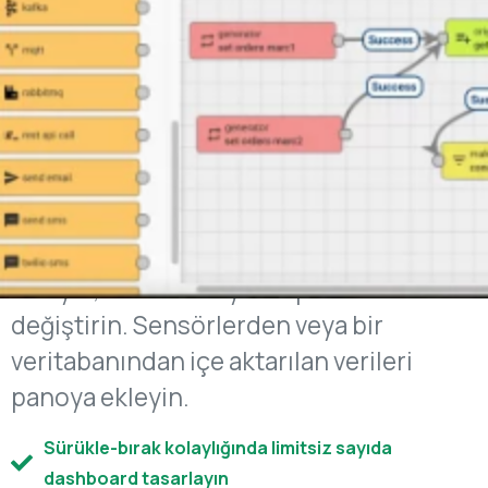
ThingsOn Endüstriyel IoT Platformu ile
gelen dashboard designer, kodlama
gerektirmeden dakikalar içinde güçlü
uygulamalar oluşturmanızı sağlar.
Öğeleri sürükleyip bırakarak dakikalar
içinde panonuzu tasarlayın, grafikler ve
çizelgeler oluşturmak için widget’lar
ekleyin, renkleri ve yazı tiplerini
değiştirin. Sensörlerden veya bir
veritabanından içe aktarılan verileri
panoya ekleyin.
Sürükle-bırak kolaylığında limitsiz sayıda
dashboard tasarlayın