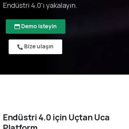
Endüstri 4.0'ı yakalayın.
Demo isteyin
Bize ulaşın
Endüstri 4.0 için Uçtan Uca
Platform