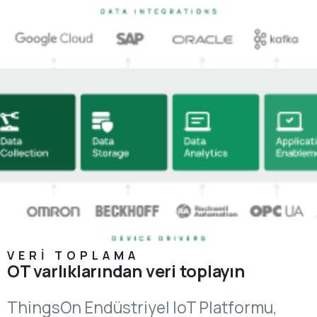
VERI TOPLAMA
OT varlıklarından veri toplayın
ThingsOn Endüstriyel IoT Platformu,