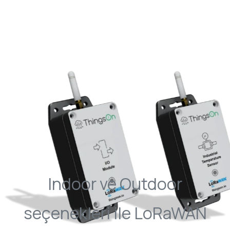
Indoor ve Outdoor
seçenekleri ile LoRaWAN