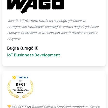
Volsoft, IoT platform tarafında sunduğu çözümler ve
entegrasyon tarafındaki esnekliği ile katma değerli çözümler
sunuyor. Destekleri ve katkıları için Volsoft ailesine teşekkür
ediyoruz.​
Buğra Kurugöllü
IoT Businness Development
VOLSOFT'un Turkcell Dijital İş Servisleri tarafından "Yılın En