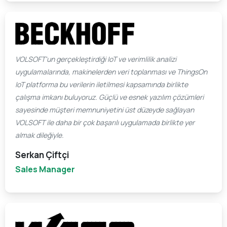
VOLSOFT'un gerçekleştirdiği IoT ve verimlilik analizi
uygulamalarında, makinelerden veri toplanması ve ThingsOn
IoT platforma bu verilerin iletilmesi kapsamında birlikte
çalışma imkanı buluyoruz. Güçlü ve esnek yazılım çözümleri
sayesinde müşteri memnuniyetini üst düzeyde sağlayan
VOLSOFT ile daha bir çok başarılı uygulamada birlikte yer
almak dileğiyle.
Serkan Çiftçi
Sales Manager