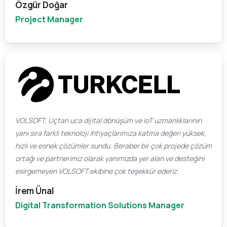
Özgür Doğar
Project Manager
VOLSOFT, Uçtan uca dijital dönüşüm ve IoT uzmanlıklarının
yanı sıra farklı teknoloji ihtiyaçlarımıza katma değeri yüksek,
hızlı ve esnek çözümler sundu. Beraber bir çok projede çözüm
ortağı ve partnerimiz olarak yanımızda yer alan ve desteğini
esirgemeyen VOLSOFT ekibine çok teşekkür ederiz.
İrem Ünal
Digital Transformation Solutions Manager