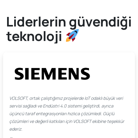
Liderlerin güvendiği
teknoloji
VOLSOFT, ortak çalıştığımız projelerde IoT odaklı büyük veri
servisi sağladı ve Endüstri 4.0 sistemi geliştirdi, ayrıca
üçüncü taraf entegrasyonları hızlıca çözümledi. Güçlü
çözümleri ve değerli katkıları için VOLSOFT ekibine teşekkür
ederiz.​